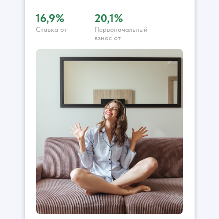
16,9%
20,1%
Ставка от
Первоначальный
взнос от